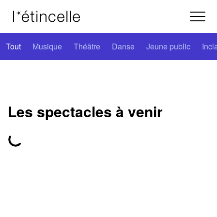
Tout
Musique
Théâtre
Danse
Jeune public
Incl
Les spectacles à venir