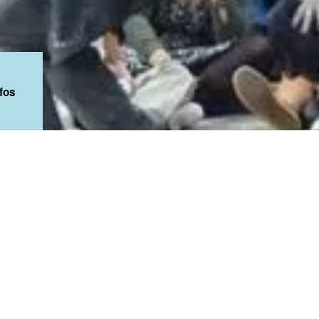
nfos
les spectacles