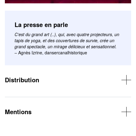
La presse en parle
C’est du grand art (..), qui, avec quatre projecteurs, un
tapis de yoga, et des couvertures de survie, crée un
grand spectacle, un mirage délicieux et sensationnel.
– Agnès Izrine, dansercanalhistorique
Distribution
Conception : Emmanuelle Vo-Dinh
Chorégraphie, scénographie, interprétation et costumes : Violette
Angé, Alexia Bigot et Emmanuelle Vo-Dinh
Création musicale : David Olyphant Monceau
Mentions
Création lumière : Françoise Michel
Œuvre plastique rituel 3 : Sascha Nordmeyer
© Laurent Philippe
Scénographie lumineuse rituel 4 : Anette Lenz
Production : Pavillon-s – Coproduction : Le Phare CCN du Havre
Regard artistique : Sabine Macher
Normandie, Centre chorégraphique national de Rillieux-la-Pape,