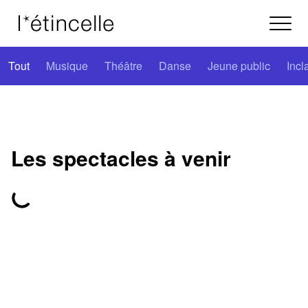
Tout
Musique
Théâtre
Danse
Jeune public
Incl
Les spectacles à venir