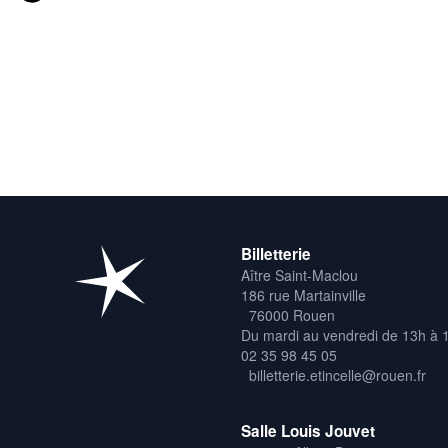
Billetterie
Aître Saint-Maclou
186 rue Martainville
76000 Rouen
Du mardi au vendredi de 13h à 
02 35 98 45 05
billetterie.etincelle@rouen.fr
Salle Louis Jouvet