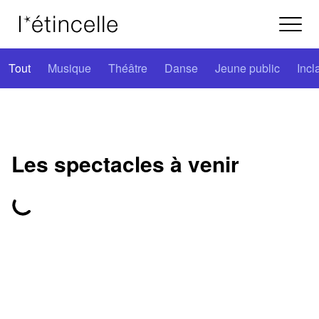
Tout
Musique
Théâtre
Danse
Jeune public
Incl
Les spectacles à venir