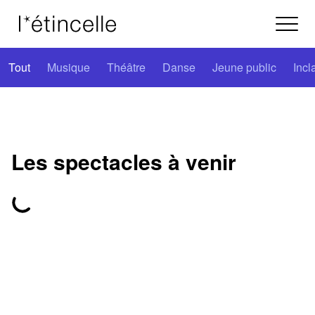
Tout
Musique
Théâtre
Danse
Jeune public
Incl
Les spectacles à venir