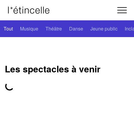
Tout
Musique
Théâtre
Danse
Jeune public
Incl
Les spectacles à venir