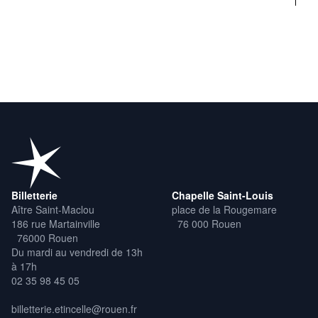
Yom © Léa Rouaud
Billetterie
Chapelle Saint-Louis
Aître Saint-Maclou
place de la Rougemare
186 rue Martainville
76 000 Rouen
76000 Rouen
Du mardi au vendredi de 13h
à 17h
02 35 98 45 05
billetterie.etincelle@rouen.fr