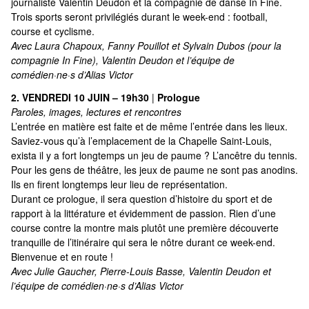
journaliste Valentin Deudon et la compagnie de danse In Fine.
Trois sports seront privilégiés durant le week-end : football,
course et cyclisme.
Avec Laura Chapoux, Fanny Pouillot et Sylvain Dubos (pour la
compagnie In Fine), Valentin Deudon et l’équipe de
comédien·ne·s d’Alias Victor
2. VENDREDI 10 JUIN – 19h30
|
Prologue
Paroles, images, lectures et rencontres
L’entrée en matière est faite et de même l’entrée dans les lieux.
Saviez-vous qu’à l’emplacement de la Chapelle Saint-Louis,
exista il y a fort longtemps un jeu de paume ? L’ancêtre du tennis.
Pour les gens de théâtre, les jeux de paume ne sont pas anodins.
Ils en firent longtemps leur lieu de représentation.
Durant ce prologue, il sera question d’histoire du sport et de
rapport à la littérature et évidemment de passion. Rien d’une
course contre la montre mais plutôt une première découverte
tranquille de l’itinéraire qui sera le nôtre durant ce week-end.
Bienvenue et en route !
Avec Julie Gaucher, Pierre-Louis Basse, Valentin Deudon et
l’équipe de comédien·ne·s d’Alias Victor