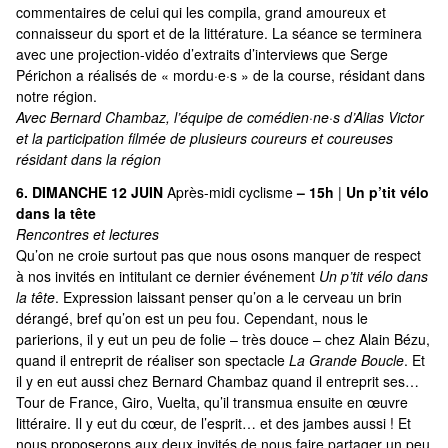
commentaires de celui qui les compila, grand amoureux et
connaisseur du sport et de la littérature. La séance se terminera
avec une projection-vidéo d’extraits d’interviews que Serge
Périchon a réalisés de « mordu·e·s » de la course, résidant dans
notre région.
Avec Bernard Chambaz, l’équipe de comédien·ne·s d’Alias Victor
et la participation filmée de plusieurs coureurs et coureuses
résidant dans la région
6. DIMANCHE 12 JUIN
Après-midi cyclisme
– 15h
|
Un p’tit vélo
dans la tête
Rencontres et lectures
Qu’on ne croie surtout pas que nous osons manquer de respect
à nos invités en intitulant ce dernier événement
Un p’tit vélo dans
la tête
. Expression laissant penser qu’on a le cerveau un brin
dérangé, bref qu’on est un peu fou. Cependant, nous le
parierions, il y eut un peu de folie – très douce – chez Alain Bézu,
quand il entreprit de réaliser son spectacle
La Grande Boucle
. Et
il y en eut aussi chez Bernard Chambaz quand il entreprit ses…
Tour de France, Giro, Vuelta, qu’il transmua ensuite en œuvre
littéraire. Il y eut du cœur, de l’esprit… et des jambes aussi ! Et
nous proposerons aux deux invités de nous faire partager un peu