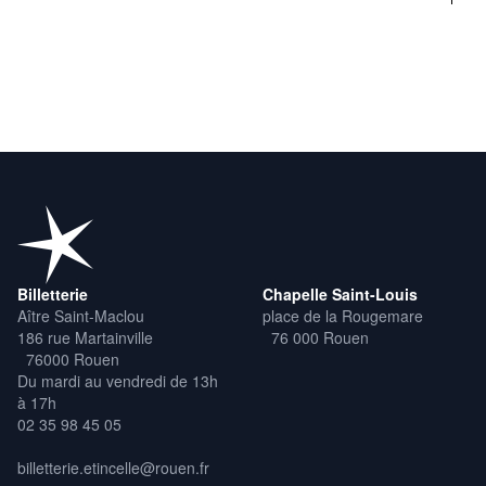
© Serge Périchon
Avec le soutien financier de : Ville de Rouen – Département de
Seine-Maritime – Région Normandie – D.R.A.C Normandie –
CMCAS Haute Normandie – Ligue de Normandie de Football –
Julien Fleury (Groupe Technique Solaire) – Bibliothèque de La
Neuville Chant d’Oisel
Accueil lectures, rencontres et projection : L’Étincelle / Chapelle
Saint-Louis, Rouen – Stade Amable-et-Micheline-Lozai, Le Petit-
Quevilly (Club Quevilly-Rouen-Métropole)
Associés aux événements : Centre Dramatique National
Billetterie
Chapelle Saint-Louis
Normandie Rouen – Revue Michel – Association Écrire le sport –
Aître Saint-Maclou
place de la Rougemare
Association des Écrivains Sportifs Équipe de France de football
186 rue Martainville
76 000 Rouen
des écrivains – Revue Panard / Editions de l’Attribut Librairie
76000 Rouen
l’Armitière – ainsi que le Festival Lectoure à Voix Haute (Gers)
Du mardi au vendredi de 13h
qui, du 20 au 24 juillet 2022, explorera ce même thème du sport
à 17h
02 35 98 45 05
Remerciements : Guy Foulquié – Julien Legalle – Jean-Max
Mayer – Éric Fourreau – Chloé Pathé (Éditions Anamosa) – Les
billetterie.etincelle@rouen.fr
Vitimarchands – HN Sport