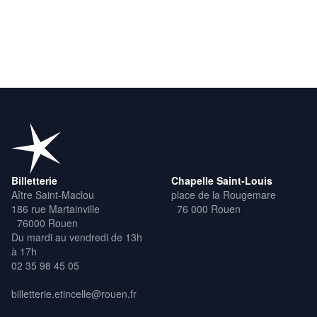
Remerciements et accompagnements : Danse Dense Pantin, Le
Centre National Chorégraphique de Nantes, le Centre National
de Danse Contemporaine d'Angers, le Pont Supérieur de Nantes,
Le Quai 9, Lanester.
Billetterie
Chapelle Saint-Louis
Aître Saint-Maclou
place de la Rougemare
186 rue Martainville
76 000 Rouen
76000 Rouen
Du mardi au vendredi de 13h
à 17h
02 35 98 45 05
billetterie.etincelle@rouen.fr