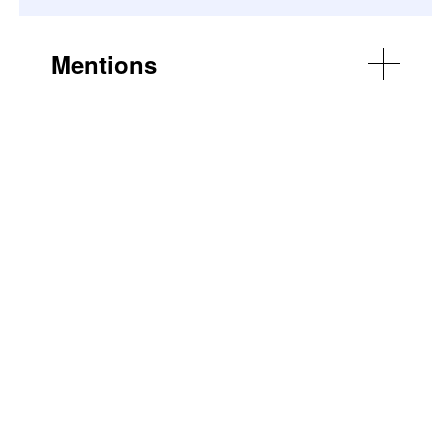
Mentions
© Élodie Martial
© DR