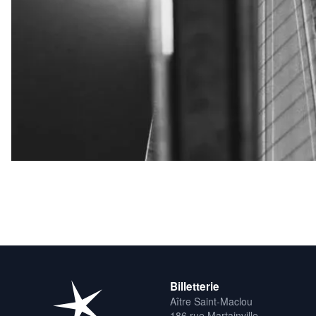
Billetterie
Aître Saint-Maclou
186 rue Martainville