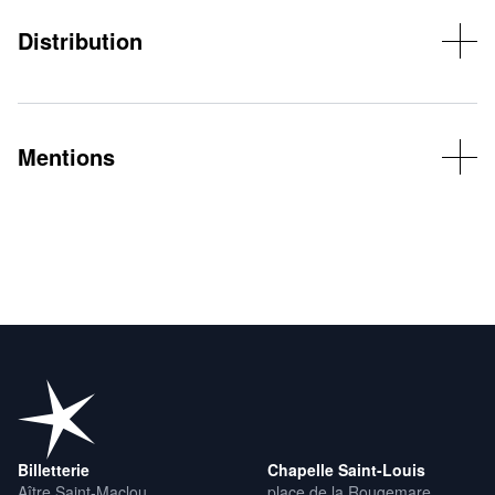
Distribution
Oscar Ferdinand : voix, guitare, clarinette, violoncelle – Timothée
Isnard : guitare, voix
Mentions
© Lucas Dill
Billetterie
Chapelle Saint-Louis
Aître Saint-Maclou
place de la Rougemare