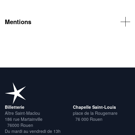
Mentions
Création en association avec le Théâtre + Cinéma – Scène
nationale Grand Narbonne © Olivia Ruiz
Billetterie
Chapelle Saint-Louis
Aître Saint-Maclou
place de la Rougemare
186 rue Martainville
76 000 Rouen
76000 Rouen
Du mardi au vendredi de 13h