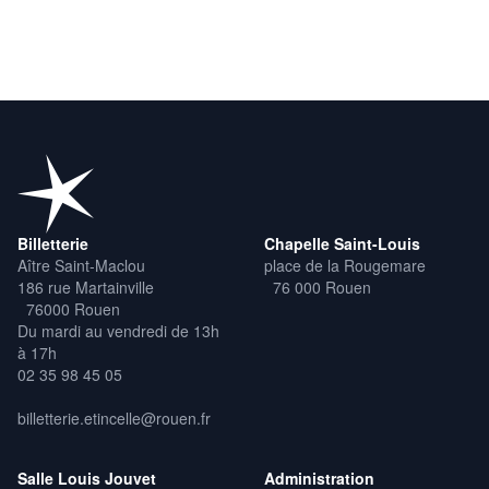
nationale de Saint-Nazaire ; Théâtre d’Auxerre – Scène
conventionnée ; DRAC Bourgogne-Franche-Comté – résidences
territoriales en milieu scolaire ; Les 2 Scènes – Scène nationale
de Besançon ; Le Moulin Fondu – CNAREP Garges-lès-Gonesse
; Les Ateliers Frappaz – CNAREP Villeurbanne ; Sur le pont –
CNAREP La Rochelle ; Atelier 231 – CNAREP Sotteville-lès-
Rouen ; Coopérative De Rue et De Cirque (2r2c) ; Eclat(s) de rue
– Saison des Arts de la rue de Caen ; Chorège – CDCN Falaise
Normandie ; Art’R A Suivre Productions ; Théâtre de Châtillon.
Avec le soutien du Conseil départemental du Doubs, de la Ville
de Besançon et du Conseil général du Val d’Oise. Et en
Billetterie
Chapelle Saint-Louis
complicité avec les services Culture et Sports de la ville de
Aître Saint-Maclou
place de la Rougemare
Besançon.
186 rue Martainville
76 000 Rouen
76000 Rouen
Du mardi au vendredi de 13h
à 17h
02 35 98 45 05
billetterie.etincelle@rouen.fr
Salle Louis Jouvet
Administration