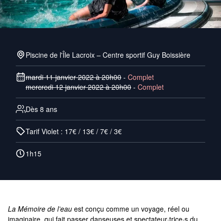
Piscine de l'Île Lacroix – Centre sportif Guy Boissière
mardi 11 janvier 2022 à 20h00
-
Complet
mercredi 12 janvier 2022 à 20h00
-
Complet
Dès 8 ans
Tarif Violet : 17€ / 13€ / 7€ / 3€
1h15
La Mémoire de l’eau
est conçu comme un voyage, réel ou
imaginaire, qui fait passer danseuses et spectateur·trice·s du