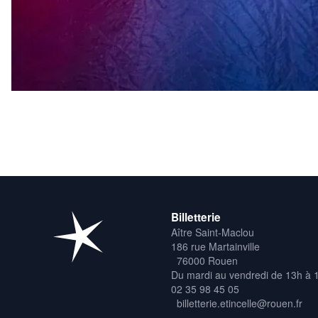
Billetterie
Aître Saint-Maclou
186 rue Martainville
76000 Rouen
Du mardi au vendredi de 13h à 
02 35 98 45 05
billetterie.etincelle@rouen.fr