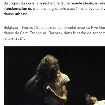
du corps classique, à la recherche d’une beauté idéale, à cell
transformation du duo, d’une gestuelle académique évoluant v
danse urbaine.
Belgique – France | Spectacle en partenariat avec Le Rive Gau
danse de Saint-Etienne-du-Rouvray, dans le cadre de son temp
janvier 2021.