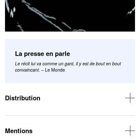
La presse en parle
Le récit lui va comme un gant, il y est de bout en bout
convaincant.
– Le Monde
Distribution
D’après Le Journal de Jean-Luc Lagarce © Éditions Les Solitaires
Intempestifs – Mise en scène : Johanny Bert – Assistanat à la
mise en scène : Lucie Grunstein – Adaptation et interprétation :
Vincent Dedienne – Dessinatrice au plateau : Irène Vignaud –
Mentions
Création lumière : Robin Laporte – Création silhouette : Amélie
Madeline – Costumes : Alma Bousquet – Vincent Dedienne est