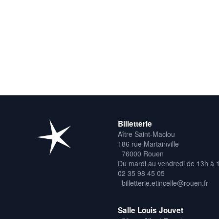
Billetterie
Aître Saint-Maclou
186 rue Martainville
76000 Rouen
Du mardi au vendredi de 13h à 
02 35 98 45 05
billetterie.etincelle@rouen.fr
Salle Louis Jouvet