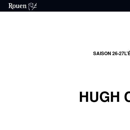
SAISON 26-27
L’
HUGH 