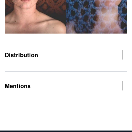
Distribution
Violoncelle, chant : Miléna Martin
Guitare, chant : Laura Zanetti
Accordéon, flûte, chant : Marceline Malnoë
Percussions, chant : Elise Pastor
Mentions
© Béa Gillot