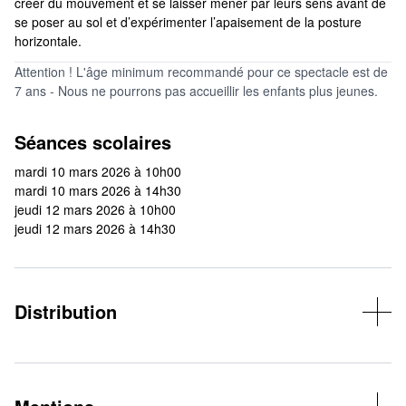
créer du mouvement et se laisser mener par leurs sens avant de
se poser au sol et d’expérimenter l’apaisement de la posture
horizontale.
Attention ! L'âge minimum recommandé pour ce spectacle est de
7 ans - Nous ne pourrons pas accueillir les enfants plus jeunes.
Séances scolaires
mardi 10 mars 2026 à 10h00
mardi 10 mars 2026 à 14h30
jeudi 12 mars 2026 à 10h00
jeudi 12 mars 2026 à 14h30
Distribution
Conception, chorégraphie : Margot Dorléans – En collaboration
artistique avec Marie Papon : danseuse et thérapeute manuelle,
Clément Edouard : créateur sonore, Laure Delamotte-Legrand :
scénographe, Séverine Rième : regard extérieur et créatrice