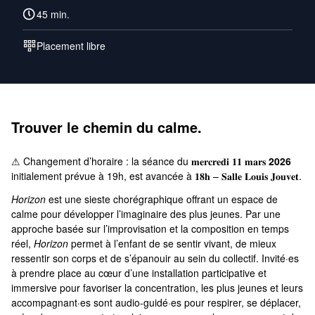
45 min.
Placement libre
Trouver le chemin du calme.
⚠ Changement d’horaire : la séance du 𝐦𝐞𝐫𝐜𝐫𝐞𝐝𝐢 𝟏𝟏 𝐦𝐚𝐫𝐬
2026
initialement prévue à 19h, est avancée à 𝟏𝟖𝐡 – 𝐒𝐚𝐥𝐥𝐞 𝐋𝐨𝐮𝐢𝐬 𝐉𝐨𝐮𝐯𝐞𝐭.
Horizon
est une sieste chorégraphique offrant un espace de
calme pour développer l’imaginaire des plus jeunes. Par une
approche basée sur l’improvisation et la composition en temps
réel,
Horizon
permet à l’enfant de se sentir vivant, de mieux
ressentir son corps et de s’épanouir au sein du collectif. Invité·es
à prendre place au cœur d’une installation participative et
immersive pour favoriser la concentration, les plus jeunes et leurs
accompagnant·es sont audio-guidé·es pour respirer, se déplacer,