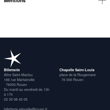
Mentions
lumières – Thomas Quenneville, accompagnement technique
©L.Delamotte-Legrand
Coproduction : Le Volcan-Scène Nationale du Havre
Accueil en résidence : Le Phare-CCN du Havre direction Fouad
Boussouf, L’Étincelle théâtres de la Ville de Rouen –
La compagnie est subventionnée par la DRAC Normandie dans
le cadre du dispositif Jumelage résidence d’artiste, le
Département Seine-Maritime, la Ville du Havre, Le Havre Seine
Métropole dans le cadre du Contrat Culture, Territoire, Enfance et
Jeunesse 2024-2025.
Billetterie
Chapelle Saint-Louis
Aître Saint-Maclou
place de la Rougemare
186 rue Martainville
76 000 Rouen
76000 Rouen
Du mardi au vendredi de 13h
à 17h
02 35 98 45 05
billetterie.etincelle@rouen.fr