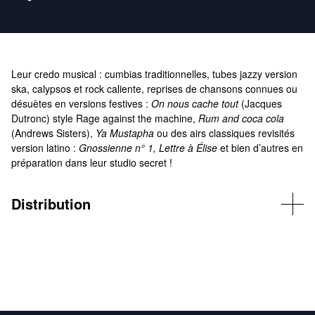
Leur credo musical : cumbias traditionnelles, tubes jazzy version
ska, calypsos et rock caliente, reprises de chansons connues ou
désuètes en versions festives :
On nous cache tout
(Jacques
Dutronc) style Rage against the machine,
Rum and coca cola
(Andrews Sisters),
Ya Mustapha
ou des airs classiques revisités
version latino :
Gnossienne n° 1, Lettre à Élise
et bien d’autres en
préparation dans leur studio secret !
Distribution
Trombone, chant : Laurent Gruau (Enrico Gracias) – Guitare
électrique et choeurs : Evrard Moreau (Evrardo de la Vega) –
Batterie, maracas et choeurs : Thomas Sirou (El Pomodore) ~
Sousaphone, choeurs, bonds et
traduction : Jérémy Lebrun (Jean-Patrick Martin l’épatant dit Jean
Pat’ l’épate)