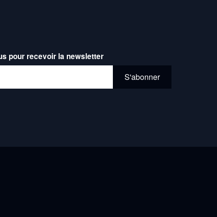
Ville de Rouen.
© Cie des Gros Ours
us pour recevoir la newsletter
l*
S'abonner