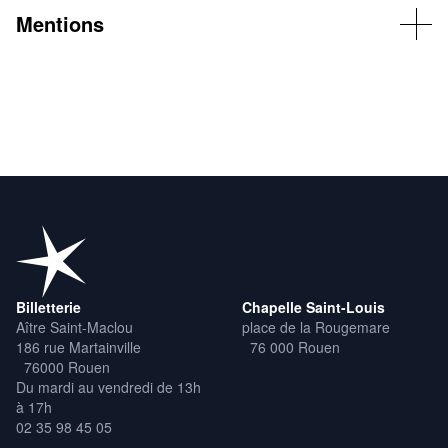
Mentions
Production : Compagnie La Karavane
Avec le soutien du Théâtre de la Girandole-Montreuil et
L’étincelle, Théâtre de la Ville de ROUEN.
Création prévue à Paris les 11 et 18 mai, 1er, 15, 22 et 29 juin au
Théâtre des Déchargeurs - Scène des arts et de la poésie.
Coréalisation La Reine Blanche-Les Déchargeurs et Cie La
Karavane.
Billetterie
Chapelle Saint-Louis
Aître Saint-Maclou
place de la Rougemare
186 rue Martainville
76 000 Rouen
76000 Rouen
Du mardi au vendredi de 13h
à 17h
02 35 98 45 05