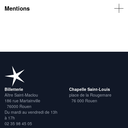
Mentions
© Anka Postic
Billetterie
Chapelle Saint-Louis
Aître Saint-Maclou
place de la Rougemare
186 rue Martainville
76 000 Rouen
76000 Rouen
Du mardi au vendredi de 13h
à 17h
02 35 98 45 05