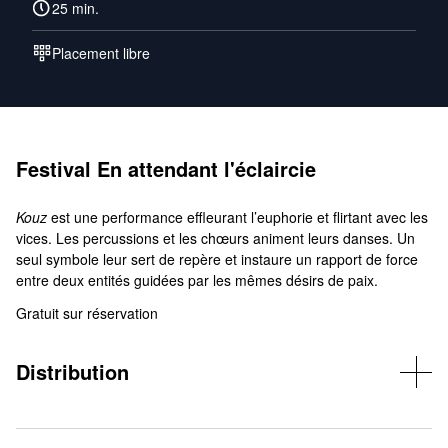
25 min.
Placement libre
Festival En attendant l'éclaircie
Kouz
est une performance effleurant l’euphorie et flirtant avec les
vices. Les percussions et les chœurs animent leurs danses. Un
seul symbole leur sert de repère et instaure un rapport de force
entre deux entités guidées par les mêmes désirs de paix.
Gratuit sur réservation
Distribution
Chorégraphes et interprètes : Anka Postic et Chloé Robidoux –
Scénographie : Marie Cerisy