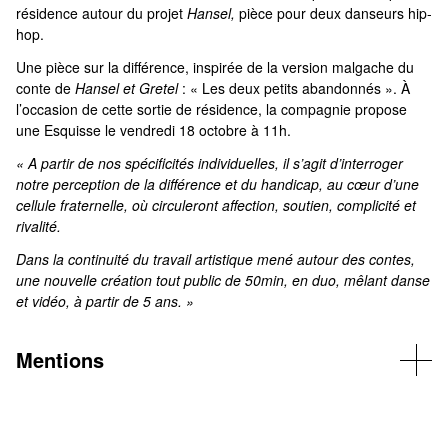
résidence autour du projet
Hansel,
pièce pour deux danseurs hip-
hop.
Une pièce sur la différence, inspirée de la version malgache du
conte de
Hansel et Gretel
: « Les deux petits abandonnés ». À
l’occasion de cette sortie de résidence, la compagnie propose
une Esquisse le vendredi 18 octobre à 11h.
« A partir de nos spécificités individuelles, il s’agit d’interroger
notre perception de la différence et du handicap, au cœur d’une
cellule fraternelle, où circuleront affection, soutien, complicité et
rivalité.
Dans la continuité du travail artistique mené autour des contes,
une nouvelle création tout public de 50min, en duo, mêlant danse
et vidéo, à partir de 5 ans. »
Mentions
Coproductions (en cours) : La Région Normandie, Le Sillon de
Petit-Couronne (76), C'est Coisel ? de Saint-André-sur-Orne et
Saint-Martin-de-Fontenay (61).