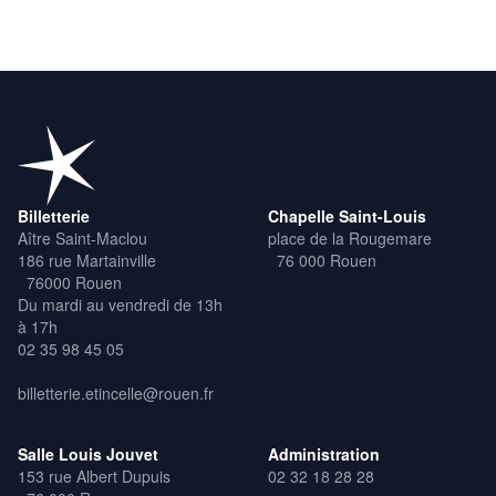
Avec le soutien de :
L’Etincelle / Théâtre de la ville de Rouen, La Salle Gérard-Philipe
à Bonneuil-sur-Marne, Le Flow / le Centre Eurorégional des
Cultures Urbaines à Lille, L’Entre Deux Parcs de Lésigny, C3 Le
Cube à Douvres-la-Délivrande, Le Centre culturel Didier
Bienaimé à La Chapelle-Saint-Luc, l’Espace Culturel François
Mitterrand de Canteleu.
Billetterie
Chapelle Saint-Louis
Aître Saint-Maclou
place de la Rougemare
186 rue Martainville
76 000 Rouen
76000 Rouen
Du mardi au vendredi de 13h
à 17h
02 35 98 45 05
billetterie.etincelle@rouen.fr
Salle Louis Jouvet
Administration
153 rue Albert Dupuis
02 32 18 28 28