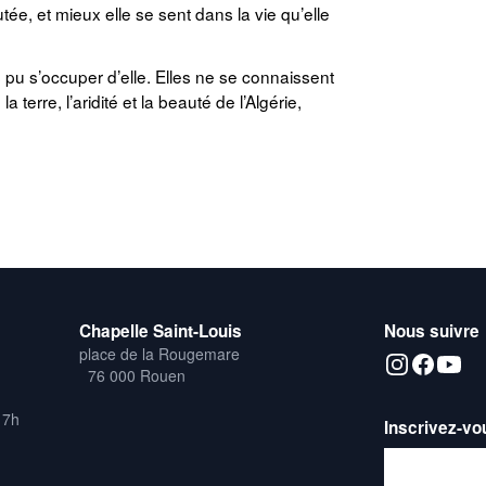
, et mieux elle se sent dans la vie qu’elle
s pu s’occuper d’elle. Elles ne se connaissent
 terre, l’aridité et la beauté de l’Algérie,
Chapelle Saint-Louis
Nous suivre
place de la Rougemare
76 000 Rouen
17h
Inscrivez-vo
Adresse emai