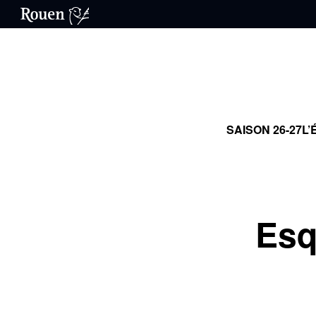
SAISON 26-27
L’
Esq