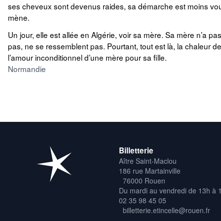
ses cheveux sont devenus raides, sa démarche est moins voutée
mène.
Un jour, elle est allée en Algérie, voir sa mère. Sa mère n’a pa
pas, ne se ressemblent pas. Pourtant, tout est là, la chaleur de la
l’amour inconditionnel d’une mère pour sa fille.
Normandie
Billetterie
Aître Saint-Maclou
186 rue Martainville
76000 Rouen
Du mardi au vendredi de 13h à 
02 35 98 45 05
billetterie.etincelle@rouen.fr