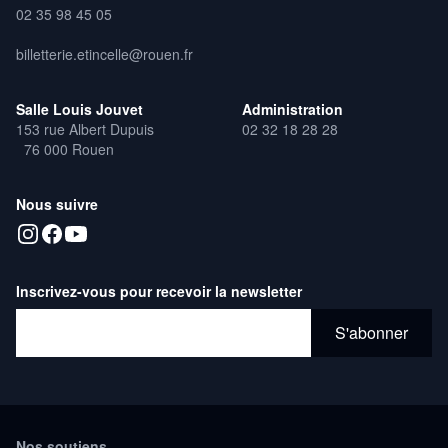
Villette (75) / Le Silo – Grand Paris Sud ((91) / Le CCOUAC
02 35 98 45 05
(Centre de Création Ouvert aux Arts en Campagne) – Montiers-
sur-Saulx (55) / Le vent se lève – Paris (19e) / Théâtre de l’Unité
billetterie.etincelle@rouen.fr
– Audincourt (25)
Salle Louis Jouvet
Administration
153 rue Albert Dupuis
02 32 18 28 28
76 000 Rouen
Nous suivre
Inscrivez-vous pour recevoir la newsletter
Adresse email*
S'abonner
Nos soutiens