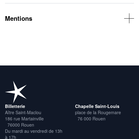
Chorégraphie, interprétation : Bastien Lefèvre et Clémentine
Maubon
Oenologie : Emmanuel Ménard
Mentions
Production : Cie La Grive, accompagnée du bureau Les
Sémillantes
Billetterie
Chapelle Saint-Louis
Aître Saint-Maclou
place de la Rougemare
186 rue Martainville
76 000 Rouen
76000 Rouen
Du mardi au vendredi de 13h
à 17h