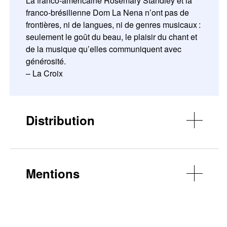
La franco-américaine Rosemary Standley et la
franco-brésilienne Dom La Nena n’ont pas de
frontières, ni de langues, ni de genres musicaux :
seulement le goût du beau, le plaisir du chant et
de la musique qu’elles communiquent avec
générosité.
– La Croix
Distribution
Dom La Nena : violoncelle, voix Rosemary
Standley : voix, harmonium
Olivia Burton : dramaturgie
Mentions
Anne Muller et Alexandre Dujardin : création
lumière
© Jeremiah
Anne Laurin : création et régie son
Production : La Familia
Marie Cherprent Boisteau : régie générale
Avec le soutien en résidence de création du :
Sarah Eger : régie lumière