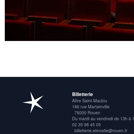
Billetterie
Aître Saint-Maclou
186 rue Martainville
76000 Rouen
Du mardi au vendredi de 13h à 
02 35 98 45 05
billetterie.etincelle@rouen.fr