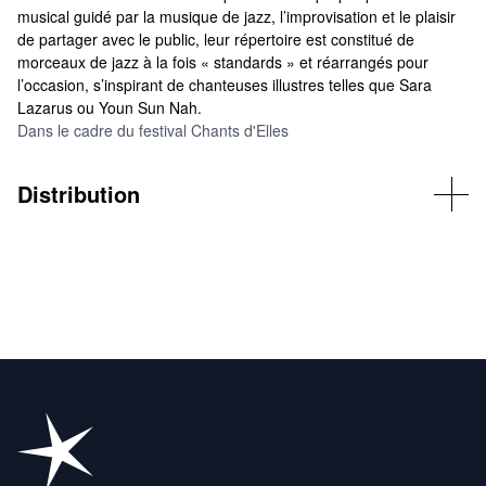
musical guidé par la musique de jazz, l’improvisation et le plaisir
de partager avec le public, leur répertoire est constitué de
morceaux de jazz à la fois « standards » et réarrangés pour
l’occasion, s’inspirant de chanteuses illustres telles que Sara
Lazarus ou Youn Sun Nah.
Dans le cadre du festival Chants d'Elles
Distribution
Chant : Élisa Ali-Chérif
Piano : Atsuko Kiefer
Contrebasse : Candice Badot
Batterie : Margaux Delahaye