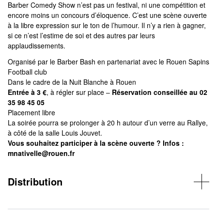
Barber Comedy Show n’est pas un festival, ni une compétition et
encore moins un concours d’éloquence. C’est une scène ouverte
à la libre expression sur le ton de l’humour. Il n’y a rien à gagner,
si ce n’est l’estime de soi et des autres par leurs
applaudissements.
Organisé par le Barber Bash en partenariat avec le Rouen Sapins
Football club
Dans le cadre de la Nuit Blanche à Rouen
Entrée à 3 €
, à régler sur place –
Réservation conseillée au 02
35 98 45 05
Placement libre
La soirée pourra se prolonger à 20 h autour d’un verre au Rallye,
à côté de la salle Louis Jouvet.
Vous souhaitez participer à la scène ouverte ? Infos :
mnativelle@rouen.fr
Distribution
Maîtres de cérémonie et humoristes : Hocine Power, Djamel
Kaibou, Samuel Lecefel, Abder et bien d'autres...