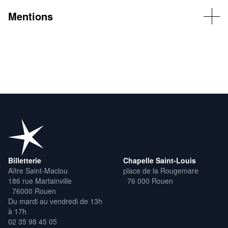
Mentions
© DR
Billetterie
Chapelle Saint-Louis
Aître Saint-Maclou
place de la Rougemare
186 rue Martainville
76 000 Rouen
76000 Rouen
Du mardi au vendredi de 13h
à 17h
02 35 98 45 05