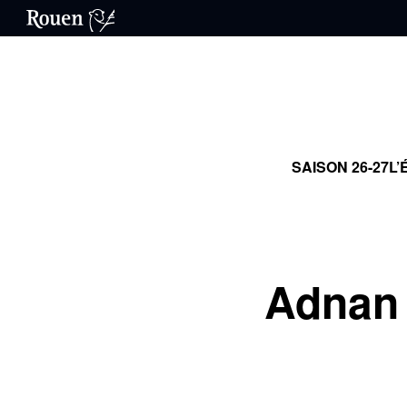
SAISON 26-27
L’
Adnan 